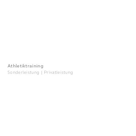
Athletiktraining
Sonderleistung |
Privatleistung